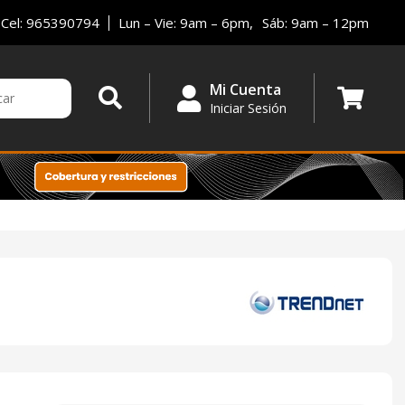
Cel: 965390794
Lun – Vie: 9am – 6pm,
Sáb: 9am – 12pm
Mi Cuenta
Iniciar Sesión