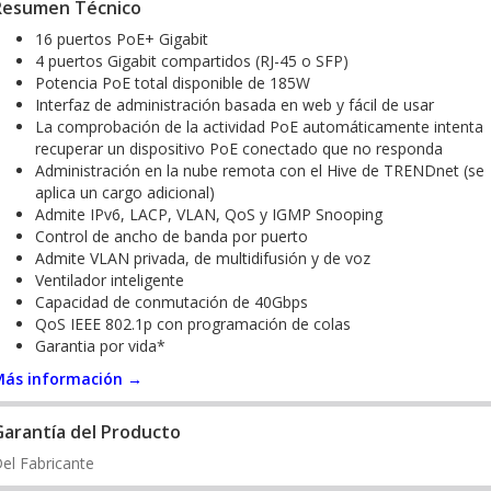
Resumen Técnico
16 puertos PoE+ Gigabit
4 puertos Gigabit compartidos (RJ-45 o SFP)
Potencia PoE total disponible de 185W
Interfaz de administración basada en web y fácil de usar
La comprobación de la actividad PoE automáticamente intenta
recuperar un dispositivo PoE conectado que no responda
Administración en la nube remota con el Hive de TRENDnet (se
aplica un cargo adicional)
Admite IPv6, LACP, VLAN, QoS y IGMP Snooping
Control de ancho de banda por puerto
Admite VLAN privada, de multidifusión y de voz
Ventilador inteligente
Capacidad de conmutación de 40Gbps
QoS IEEE 802.1p con programación de colas
Garantia por vida*
Más información →
Garantía del Producto
el Fabricante