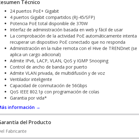
Resumen Técnico
24 puertos PoE+ Gigabit
4 puertos Gigabit compartidos (RJ-45/SFP)
Potencia PoE total disponible de 370W
Interfaz de administración basada en web y fácil de usar
La comprobación de la actividad PoE automáticamente intenta
recuperar un dispositivo PoE conectado que no responda
Administración en la nube remota con el Hive de TRENDnet (se
aplica un cargo adicional)
Admite IPv6, LACP, VLAN, QoS y IGMP Snooping
Control de ancho de banda por puerto
Admite VLAN privada, de multidifusión y de voz
Ventilador inteligente
Capacidad de conmutación de 56Gbps
QoS IEEE 802.1p con programación de colas
Garantia por vida*
Más información →
Garantía del Producto
el Fabricante