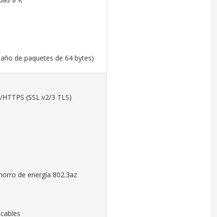
maño de paquetes de 64 bytes)
P/HTTPS (SSL v2/3 TLS)
ahorro de energía 802.3az
 cables