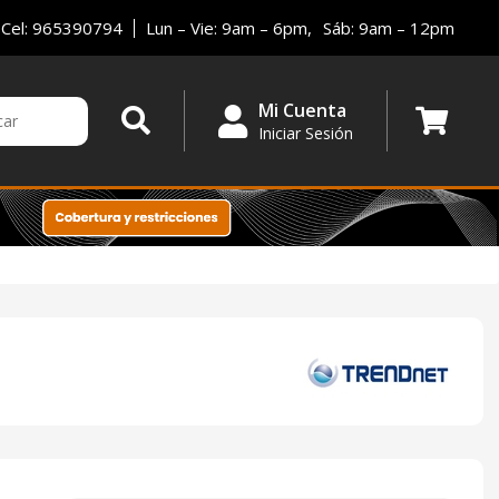
Cel: 965390794
Lun – Vie: 9am – 6pm,
Sáb: 9am – 12pm
Mi Cuenta
Iniciar Sesión