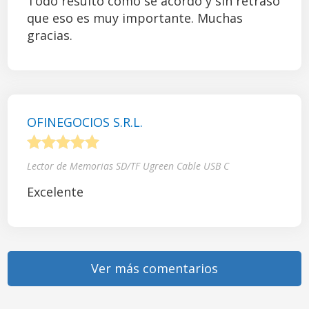
Todo resultó como se acordó y sin retraso
que eso es muy importante. Muchas
gracias.
OFINEGOCIOS S.R.L.
1
2
3
4
5
Lector de Memorias SD/TF Ugreen Cable USB C
Excelente
Ver más comentarios