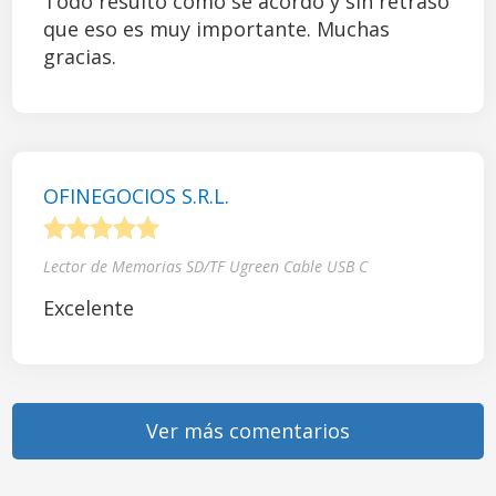
Todo resultó como se acordó y sin retraso
que eso es muy importante. Muchas
gracias.
OFINEGOCIOS S.R.L.
1
2
3
4
5
Lector de Memorias SD/TF Ugreen Cable USB C
Excelente
Ver más comentarios