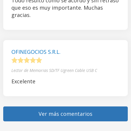
Todo resultó como se acordó y sin retraso
que eso es muy importante. Muchas
gracias.
OFINEGOCIOS S.R.L.
1
2
3
4
5
Lector de Memorias SD/TF Ugreen Cable USB C
Excelente
Ver más comentarios