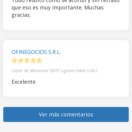
Todo resultó como se acordó y sin retraso
que eso es muy importante. Muchas
gracias.
OFINEGOCIOS S.R.L.
1
2
3
4
5
Lector de Memorias SD/TF Ugreen Cable USB C
Excelente
Ver más comentarios