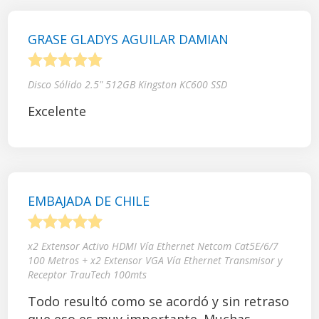
GRASE GLADYS AGUILAR DAMIAN
1
2
3
4
5
Disco Sólido 2.5" 512GB Kingston KC600 SSD
Excelente
EMBAJADA DE CHILE
1
2
3
4
5
x2 Extensor Activo HDMI Vía Ethernet Netcom Cat5E/6/7
100 Metros + x2 Extensor VGA Vía Ethernet Transmisor y
Receptor TrauTech 100mts
Todo resultó como se acordó y sin retraso