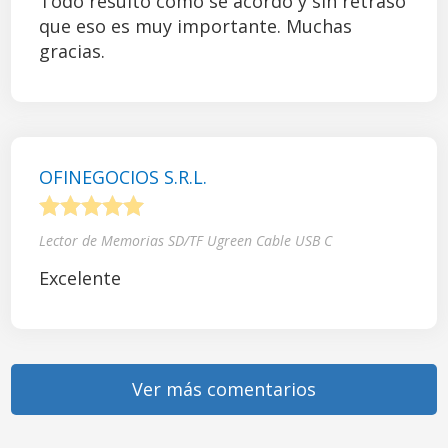
Todo resultó como se acordó y sin retraso
que eso es muy importante. Muchas
gracias.
OFINEGOCIOS S.R.L.
1
2
3
4
5
Lector de Memorias SD/TF Ugreen Cable USB C
Excelente
Ver más comentarios