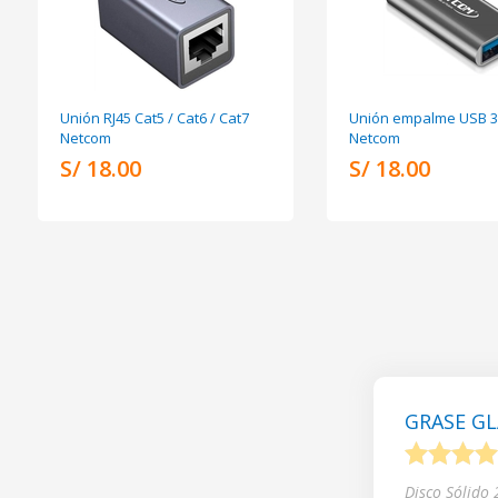
Unión RJ45 Cat5 / Cat6 / Cat7
Unión empalme USB 3
Netcom
Netcom
S/ 18.00
S/ 18.00
GRASE GL
1
2
3
4
Disco Sólido