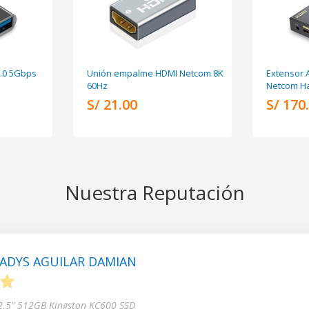
.0 5Gbps
Unión empalme HDMI Netcom 8K
Extensor 
60Hz
Netcom Ha
S/ 21.00
S/ 170
Nuestra Reputación
ADYS AGUILAR DAMIAN
5
 2.5" 512GB Kingston KC600 SSD