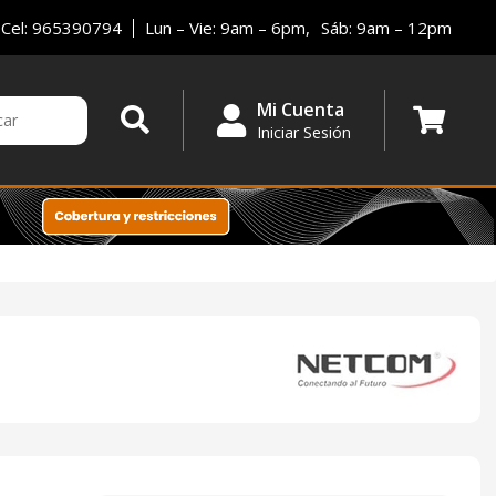
Cel: 965390794
Lun – Vie: 9am – 6pm,
Sáb: 9am – 12pm
Mi Cuenta
Iniciar Sesión