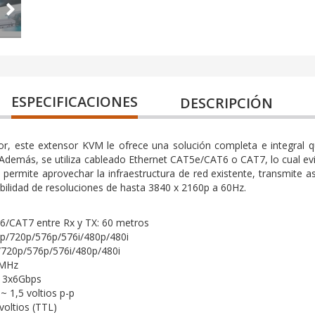
ESPECIFICACIONES
DESCRIPCIÓN
r, este extensor KVM le ofrece una solución completa e integral que
demás, se utiliza cableado Ethernet CAT5e/CAT6 o CAT7, lo cual evit
 y permite aprovechar la infraestructura de red existente, transmit
bilidad de resoluciones de hasta 3840 x 2160p a 60Hz.
6/CAT7 entre Rx y TX: 60 metros
p/720p/576p/576i/480p/480i
/720p/576p/576i/480p/480i
0MHz
: 3x6Gbps
~ 1,5 voltios p-p
voltios (TTL)