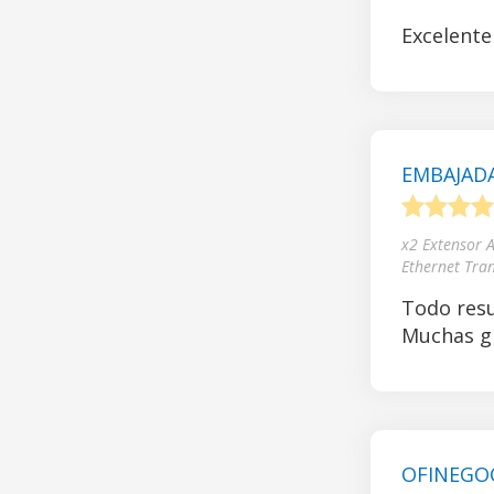
Excelente
EMBAJADA
1
2
3
4
x2 Extensor 
Ethernet Tra
Todo resu
Muchas gr
OFINEGOCI