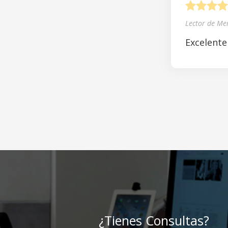
1
2
3
4
Lector de Me
Excelente
¿Tienes Consultas?