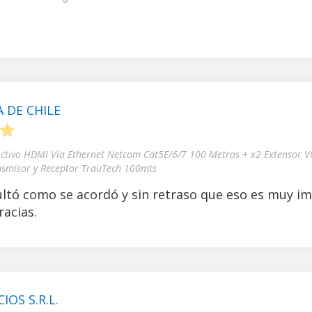
 DE CHILE
5
Activo HDMI Vía Ethernet Netcom Cat5E/6/7 100 Metros + x2 Extensor V
nsmisor y Receptor TrauTech 100mts
ltó como se acordó y sin retraso que eso es muy i
acias.
OS S.R.L.