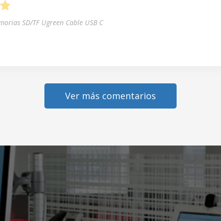
5
morias SD/TF Ugreen Cable USB C
Ver más comentarios