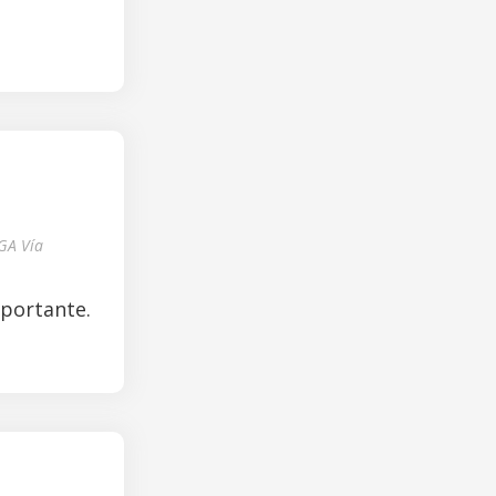
GA Vía
mportante.