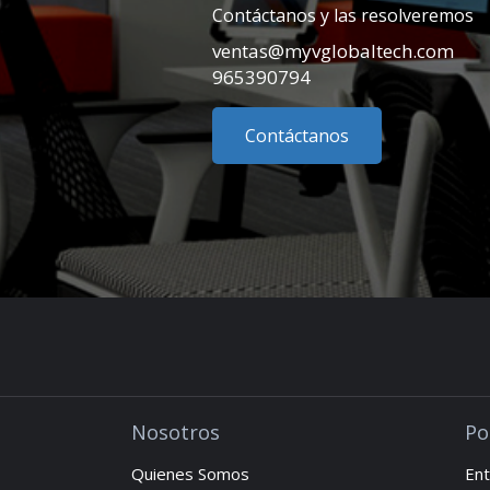
Contáctanos y las resolveremos
ventas@myvglobaltech.com
965390794
Contáctanos
Nosotros
Po
Quienes Somos
Ent