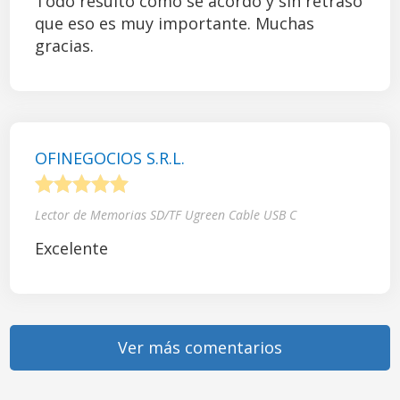
Todo resultó como se acordó y sin retraso
que eso es muy importante. Muchas
gracias.
OFINEGOCIOS S.R.L.
1
2
3
4
5
Lector de Memorias SD/TF Ugreen Cable USB C
Excelente
Ver más comentarios